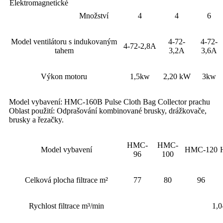
Elektromagnetické
Množství
4
4
6
Model ventilátoru s indukovaným
4-72-
4-72-
4-72-2,8A
tahem
3,2A
3,6A
Výkon motoru
1,5kw
2,20 kW
3kw
Model vybavení: HMC-160B Pulse Cloth Bag Collector prachu
Oblast použití: Odprašování kombinované brusky, drážkovače,
brusky a řezačky.
HMC-
HMC-
Model vybavení
HMC-120
96
100
Celková plocha filtrace m²
77
80
96
Rychlost filtrace m³/min
1,0