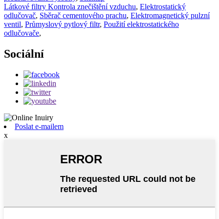
Látkové filtry Kontrola znečištění vzduchu
,
Elektrostatický
odlučovač
,
Sběrač cementového prachu
,
Elektromagnetický pulzní
ventil
,
Průmyslový pytlový filtr
,
Použití elektrostatického
odlučovače
,
Sociální
Poslat e-mailem
x