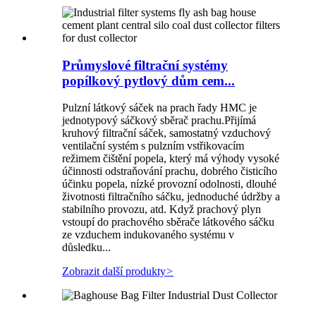
Průmyslové filtrační systémy
popílkový pytlový dům cem...
Pulzní látkový sáček na prach řady HMC je
jednotypový sáčkový sběrač prachu.Přijímá
kruhový filtrační sáček, samostatný vzduchový
ventilační systém s pulzním vstřikovacím
režimem čištění popela, který má výhody vysoké
účinnosti odstraňování prachu, dobrého čisticího
účinku popela, nízké provozní odolnosti, dlouhé
životnosti filtračního sáčku, jednoduché údržby a
stabilního provozu, atd. Když prachový plyn
vstoupí do prachového sběrače látkového sáčku
ze vzduchem indukovaného systému v
důsledku...
Zobrazit další produkty
>