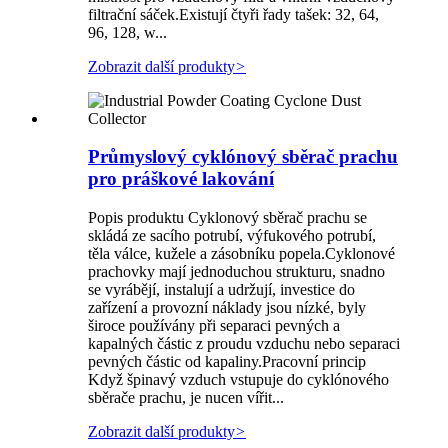
filtrační sáček.Existují čtyři řady tašek: 32, 64,
96, 128, w...
Zobrazit další produkty
>
Průmyslový cyklónový sběrač prachu
pro práškové lakování
Popis produktu Cyklonový sběrač prachu se
skládá ze sacího potrubí, výfukového potrubí,
těla válce, kužele a zásobníku popela.Cyklonové
prachovky mají jednoduchou strukturu, snadno
se vyrábějí, instalují a udržují, investice do
zařízení a provozní náklady jsou nízké, byly
široce používány při separaci pevných a
kapalných částic z proudu vzduchu nebo separaci
pevných částic od kapaliny.Pracovní princip
Když špinavý vzduch vstupuje do cyklónového
sběrače prachu, je nucen vířit...
Zobrazit další produkty
>