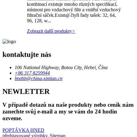
kombinací existuje mnoho různých specifikací,
místnost pro vzduchový filtr a vnitřní vzduchový
filtrační sáček.Existují čtyři řady tašek: 32, 64,
96, 128, w...
Zobrazit další produkty
>
kontaktujte nás
106 National Highway, Botou City, Hebei, Čína
+86 317 8259944
btxthb@china-xintian.cn
NEWLETTER
V případě dotazů na naše produkty nebo ceník nám
zanechte svůj e-mail a my se vám do 24 hodin
ozveme.
POPTÁVKA HNED
představované výrobky
,
Sitemap