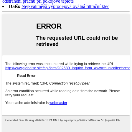
odstranění prachu při pokojové teplotě
Další:
Nejkvalitnější výprodejová oválná filtrační klec