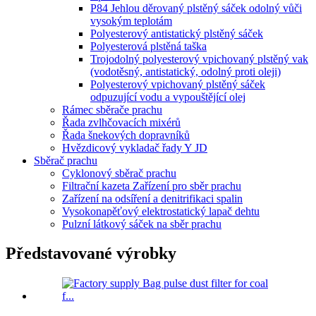
P84 Jehlou děrovaný plstěný sáček odolný vůči
vysokým teplotám
Polyesterový antistatický plstěný sáček
Polyesterová plstěná taška
Trojodolný polyesterový vpichovaný plstěný vak
(vodotěsný, antistatický, odolný proti oleji)
Polyesterový vpichovaný plstěný sáček
odpuzující vodu a vypouštějící olej
Rámec sběrače prachu
Řada zvlhčovacích mixérů
Řada šnekových dopravníků
Hvězdicový vykladač řady Y JD
Sběrač prachu
Cyklonový sběrač prachu
Filtrační kazeta Zařízení pro sběr prachu
Zařízení na odsíření a denitrifikaci spalin
Vysokonapěťový elektrostatický lapač dehtu
Pulzní látkový sáček na sběr prachu
Představované výrobky