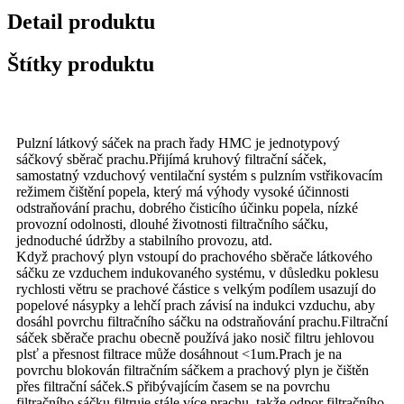
Detail produktu
Štítky produktu
Pulzní látkový sáček na prach řady HMC je jednotypový
sáčkový sběrač prachu.Přijímá kruhový filtrační sáček,
samostatný vzduchový ventilační systém s pulzním vstřikovacím
režimem čištění popela, který má výhody vysoké účinnosti
odstraňování prachu, dobrého čisticího účinku popela, nízké
provozní odolnosti, dlouhé životnosti filtračního sáčku,
jednoduché údržby a stabilního provozu, atd.
Když prachový plyn vstoupí do prachového sběrače látkového
sáčku ze vzduchem indukovaného systému, v důsledku poklesu
rychlosti větru se prachové částice s velkým podílem usazují do
popelové násypky a lehčí prach závisí na indukci vzduchu, aby
dosáhl povrchu filtračního sáčku na odstraňování prachu.Filtrační
sáček sběrače prachu obecně používá jako nosič filtru jehlovou
plsť a přesnost filtrace může dosáhnout <1um.Prach je na
povrchu blokován filtračním sáčkem a prachový plyn je čištěn
přes filtrační sáček.S přibývajícím časem se na povrchu
filtračního sáčku filtruje stále více prachu, takže odpor filtračního