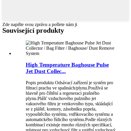
Zde napište svou zprávu a pošlete nám ji
Související produkty
High Temperature Baghouse Pulse
Jet Dust Collec...
Popis produktu Odsávací zařízení je systém pro
filtraci prachu ve spalinách/plynu.Používá se
hlavně pro čištění a regeneraci prašného
plynu.Plášť vzduchového pulzního jet
vakuového filtru je venkovního typu, skládající
se z pláště, komory, zásobníku popela,
vypouštěcího systému, vstřikovacího systému a
automatického řídicího systému.Podle různých
kombinací existuje mnoho různých specifikací,
místnost pro vzduchový filtr a vnitřní vzduchový