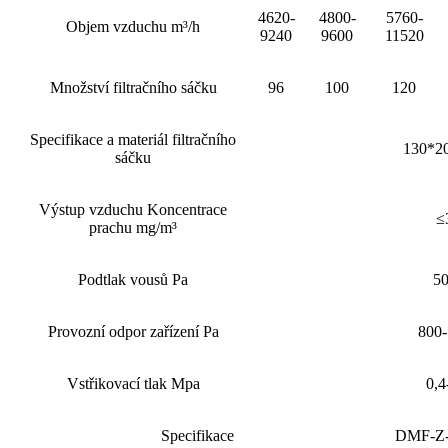
4620-
4800-
5760-
Objem vzduchu m³/h
9240
9600
11520
Množství filtračního sáčku
96
100
120
Specifikace a materiál filtračního
130*2
sáčku
Výstup vzduchu Koncentrace
≤
prachu mg/m³
Podtlak vousů Pa
5
Provozní odpor zařízení Pa
800
Vstřikovací tlak Mpa
0,4
Specifikace
DMF-Z-