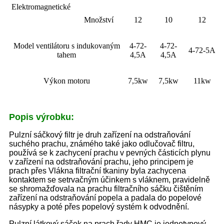
Elektromagnetické
Množství
12
10
12
Model ventilátoru s indukovaným
4-72-
4-72-
4-72-5A
tahem
4,5A
4,5A
Výkon motoru
7,5kw
7,5kw
11kw
Popis výrobku:
Pulzní sáčkový filtr je druh zařízení na odstraňování
suchého prachu, známého také jako odlučovač filtru,
používá se k zachycení prachu v pevných částicích plynu
v zařízení na odstraňování prachu, jeho principem je
prach přes Vlákna filtrační tkaniny byla zachycena
kontaktem se setrvačným účinkem s vláknem, pravidelně
se shromažďovala na prachu filtračního sáčku čištěním
zařízení na odstraňování popela a padala do popelové
násypky a poté přes popelový systém k odvodnění.
Pulzní látkový sáček na prach řady HMC je jednotypový