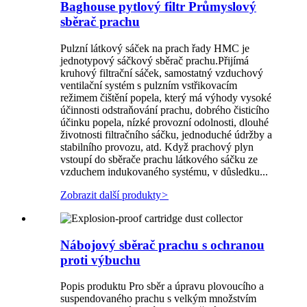
Baghouse pytlový filtr Průmyslový
sběrač prachu
Pulzní látkový sáček na prach řady HMC je
jednotypový sáčkový sběrač prachu.Přijímá
kruhový filtrační sáček, samostatný vzduchový
ventilační systém s pulzním vstřikovacím
režimem čištění popela, který má výhody vysoké
účinnosti odstraňování prachu, dobrého čisticího
účinku popela, nízké provozní odolnosti, dlouhé
životnosti filtračního sáčku, jednoduché údržby a
stabilního provozu, atd. Když prachový plyn
vstoupí do sběrače prachu látkového sáčku ze
vzduchem indukovaného systému, v důsledku...
Zobrazit další produkty
>
Nábojový sběrač prachu s ochranou
proti výbuchu
Popis produktu Pro sběr a úpravu plovoucího a
suspendovaného prachu s velkým množstvím