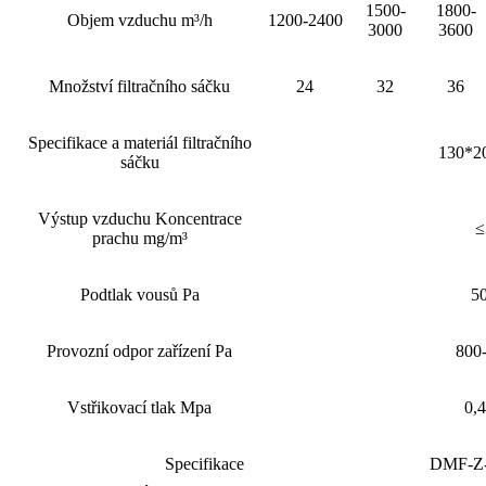
1500-
1800-
Objem vzduchu m³/h
1200-2400
3000
3600
Množství filtračního sáčku
24
32
36
Specifikace a materiál filtračního
130*2
sáčku
Výstup vzduchu Koncentrace
≤
prachu mg/m³
Podtlak vousů Pa
5
Provozní odpor zařízení Pa
800
Vstřikovací tlak Mpa
0,4
Specifikace
DMF-Z-