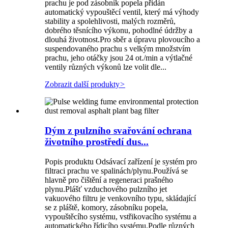
prachu je pod zásobník popela přidán
automatický vypouštěcí ventil, který má výhody
stability a spolehlivosti, malých rozměrů,
dobrého těsnícího výkonu, pohodlné údržby a
dlouhá životnost.Pro sběr a úpravu plovoucího a
suspendovaného prachu s velkým množstvím
prachu, jeho otáčky jsou 24 ot./min a výtlačné
ventily různých výkonů lze volit dle...
Zobrazit další produkty
>
Dým z pulzního svařování ochrana
životního prostředí dus...
Popis produktu Odsávací zařízení je systém pro
filtraci prachu ve spalinách/plynu.Používá se
hlavně pro čištění a regeneraci prašného
plynu.Plášť vzduchového pulzního jet
vakuového filtru je venkovního typu, skládající
se z pláště, komory, zásobníku popela,
vypouštěcího systému, vstřikovacího systému a
automatického řídicího systému.Podle různých