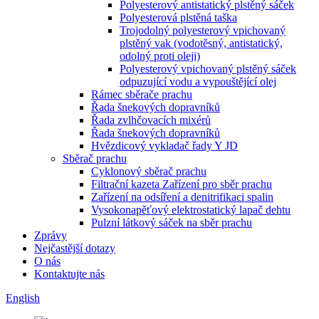
Polyesterový antistatický plstěný sáček
Polyesterová plstěná taška
Trojodolný polyesterový vpichovaný
plstěný vak (vodotěsný, antistatický,
odolný proti oleji)
Polyesterový vpichovaný plstěný sáček
odpuzující vodu a vypouštějící olej
Rámec sběrače prachu
Řada šnekových dopravníků
Řada zvlhčovacích mixérů
Řada šnekových dopravníků
Hvězdicový vykladač řady Y JD
Sběrač prachu
Cyklonový sběrač prachu
Filtrační kazeta Zařízení pro sběr prachu
Zařízení na odsíření a denitrifikaci spalin
Vysokonapěťový elektrostatický lapač dehtu
Pulzní látkový sáček na sběr prachu
Zprávy
Nejčastější dotazy
O nás
Kontaktujte nás
English