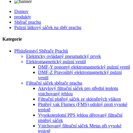
Domov
produkty
Sběrač prachu
Pulzní látkový sáček na sběr prachu
Kategorie
Příslušenství Sběrače Prachů
Elektricky ovládaný pneumatický prvek
Elektromagnetický pulzní ventil
DMF-Y ponorný elektromagnetický pulzní ventil
DMF-Z Pravoúhlý elektromagnetický pulzní
ventil
Filtrační sáček sběrače prachu
Akrylový filtrační sáček pro střední teplotu
vpichovaný jehlou
Filtrační plstěný sáček ze skleněných vláken
Plstěný vak Flumex (FMS) odolný proti vysoké
teplotě
Vysokoteplotní PPS jehlou děrovaný filtrační
plstěný sáček
Vpichovaný filtrační sáček Metas při vysoké
teplotě