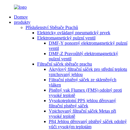
Domov
produkty
Příslušenství Sběrače Prachů
Elektricky ovládaný pneumatický prvek
Elektromagnetický pulzní ventil
DMF-Y ponorný elektromagnetický pulzní
ventil
DMF-Z Pravoúhlý elektromagnetický
pulzní ventil
Filtrační sáček sběrače prachu
Akrylový filtrační sáček pro střední teplotu
vpichovaný jehlou
Filtrační plstěný sáček ze skleněných
vláken
Plstěný vak Flumex (FMS) odolný proti
vysoké teplotě
Vysokoteplotní PPS jehlou děrovaný
filtrační plstěný sáček
Vpichovaný filtrační sáček Metas při
vysoké teplotě
P84 Jehlou děrovaný plstěný sáček odolný
vůči vysokým teplotám