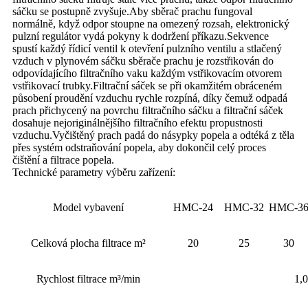
sáčku se postupně zvyšuje.Aby sběrač prachu fungoval
normálně, když odpor stoupne na omezený rozsah, elektronický
pulzní regulátor vydá pokyny k dodržení příkazu.Sekvence
spustí každý řídicí ventil k otevření pulzního ventilu a stlačený
vzduch v plynovém sáčku sběrače prachu je rozstřikován do
odpovídajícího filtračního vaku každým vstřikovacím otvorem
vstřikovací trubky.Filtrační sáček se při okamžitém obráceném
působení proudění vzduchu rychle rozpíná, díky čemuž odpadá
prach přichycený na povrchu filtračního sáčku a filtrační sáček
dosahuje nejoriginálnějšího filtračního efektu propustnosti
vzduchu.Vyčištěný prach padá do násypky popela a odtéká z těla
přes systém odstraňování popela, aby dokončil celý proces
čištění a filtrace popela.
Technické parametry výběru zařízení:
Model vybavení
HMC-24
HMC-32
HMC-3
Celková plocha filtrace m²
20
25
30
Rychlost filtrace m³/min
1,0