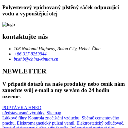
Polyesterový vpichovaný plstěný sáček odpuzující
vodu a vypouštějící olej
kontaktujte nás
106 National Highway, Botou City, Hebei, Čína
+86 317 8259944
btxthb@china-xintian.cn
NEWLETTER
V případě dotazů na naše produkty nebo ceník nám
zanechte svůj e-mail a my se vám do 24 hodin
ozveme.
POPTÁVKA HNED
představované výrobky
,
Sitemap
Látkové filtry Kontrola znečištění vzduchu
,
Sběrač cementového
prachu
,
Elektromagnetický pulzní ventil
,
Elektrostatický odlučovač
,