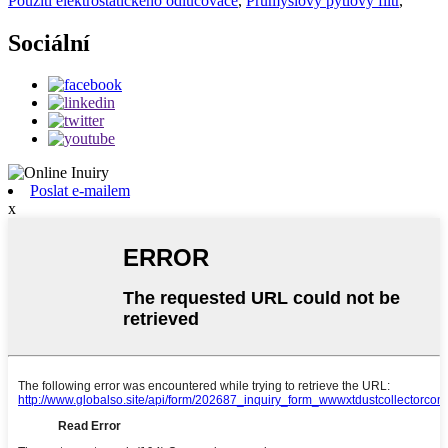
Použití elektrostatického odlučovače
,
Průmyslový pytlový filtr
,
Sociální
Poslat e-mailem
x