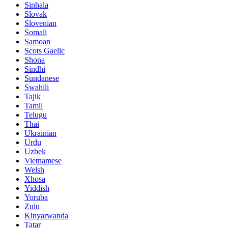
Sinhala
Slovak
Slovenian
Somali
Samoan
Scots Gaelic
Shona
Sindhi
Sundanese
Swahili
Tajik
Tamil
Telugu
Thai
Ukrainian
Urdu
Uzbek
Vietnamese
Welsh
Xhosa
Yiddish
Yoruba
Zulu
Kinyarwanda
Tatar