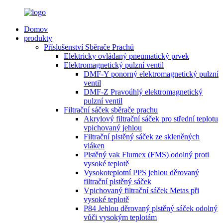
Domov
produkty
Příslušenství Sběrače Prachů
Elektricky ovládaný pneumatický prvek
Elektromagnetický pulzní ventil
DMF-Y ponorný elektromagnetický pulzní
ventil
DMF-Z Pravoúhlý elektromagnetický
pulzní ventil
Filtrační sáček sběrače prachu
Akrylový filtrační sáček pro střední teplotu
vpichovaný jehlou
Filtrační plstěný sáček ze skleněných
vláken
Plstěný vak Flumex (FMS) odolný proti
vysoké teplotě
Vysokoteplotní PPS jehlou děrovaný
filtrační plstěný sáček
Vpichovaný filtrační sáček Metas při
vysoké teplotě
P84 Jehlou děrovaný plstěný sáček odolný
vůči vysokým teplotám