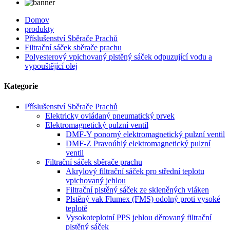
Domov
produkty
Příslušenství Sběrače Prachů
Filtrační sáček sběrače prachu
Polyesterový vpichovaný plstěný sáček odpuzující vodu a
vypouštějící olej
Kategorie
Příslušenství Sběrače Prachů
Elektricky ovládaný pneumatický prvek
Elektromagnetický pulzní ventil
DMF-Y ponorný elektromagnetický pulzní ventil
DMF-Z Pravoúhlý elektromagnetický pulzní
ventil
Filtrační sáček sběrače prachu
Akrylový filtrační sáček pro střední teplotu
vpichovaný jehlou
Filtrační plstěný sáček ze skleněných vláken
Plstěný vak Flumex (FMS) odolný proti vysoké
teplotě
Vysokoteplotní PPS jehlou děrovaný filtrační
plstěný sáček