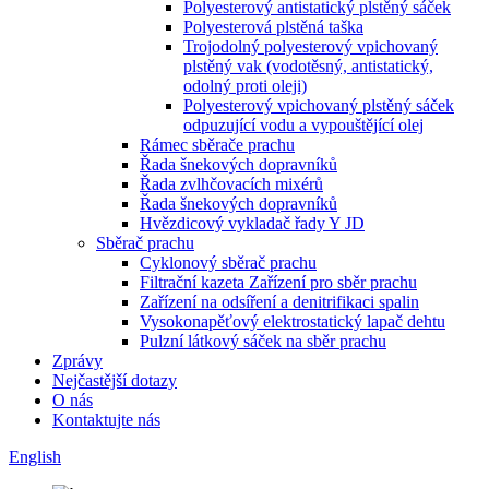
Polyesterový antistatický plstěný sáček
Polyesterová plstěná taška
Trojodolný polyesterový vpichovaný
plstěný vak (vodotěsný, antistatický,
odolný proti oleji)
Polyesterový vpichovaný plstěný sáček
odpuzující vodu a vypouštějící olej
Rámec sběrače prachu
Řada šnekových dopravníků
Řada zvlhčovacích mixérů
Řada šnekových dopravníků
Hvězdicový vykladač řady Y JD
Sběrač prachu
Cyklonový sběrač prachu
Filtrační kazeta Zařízení pro sběr prachu
Zařízení na odsíření a denitrifikaci spalin
Vysokonapěťový elektrostatický lapač dehtu
Pulzní látkový sáček na sběr prachu
Zprávy
Nejčastější dotazy
O nás
Kontaktujte nás
English