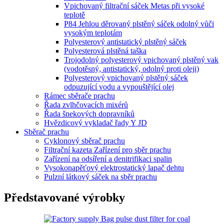
Vpichovaný filtrační sáček Metas při vysoké
teplotě
P84 Jehlou děrovaný plstěný sáček odolný vůči
vysokým teplotám
Polyesterový antistatický plstěný sáček
Polyesterová plstěná taška
Trojodolný polyesterový vpichovaný plstěný vak
(vodotěsný, antistatický, odolný proti oleji)
Polyesterový vpichovaný plstěný sáček
odpuzující vodu a vypouštějící olej
Rámec sběrače prachu
Řada zvlhčovacích mixérů
Řada šnekových dopravníků
Hvězdicový vykladač řady Y JD
Sběrač prachu
Cyklonový sběrač prachu
Filtrační kazeta Zařízení pro sběr prachu
Zařízení na odsíření a denitrifikaci spalin
Vysokonapěťový elektrostatický lapač dehtu
Pulzní látkový sáček na sběr prachu
Představované výrobky