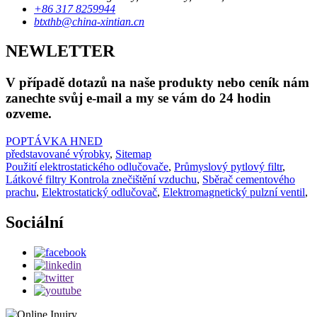
+86 317 8259944
btxthb@china-xintian.cn
NEWLETTER
V případě dotazů na naše produkty nebo ceník nám
zanechte svůj e-mail a my se vám do 24 hodin
ozveme.
POPTÁVKA HNED
představované výrobky
,
Sitemap
Použití elektrostatického odlučovače
,
Průmyslový pytlový filtr
,
Látkové filtry Kontrola znečištění vzduchu
,
Sběrač cementového
prachu
,
Elektrostatický odlučovač
,
Elektromagnetický pulzní ventil
,
Sociální