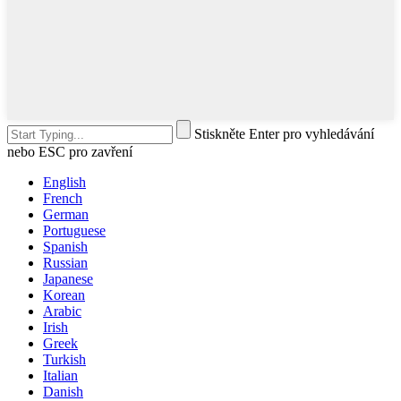
Stiskněte Enter pro vyhledávání
nebo ESC pro zavření
English
French
German
Portuguese
Spanish
Russian
Japanese
Korean
Arabic
Irish
Greek
Turkish
Italian
Danish