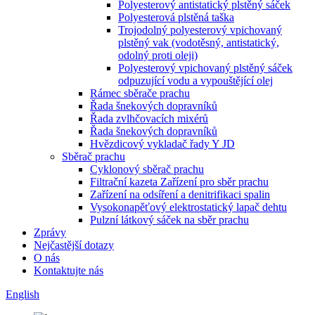
Polyesterový antistatický plstěný sáček
Polyesterová plstěná taška
Trojodolný polyesterový vpichovaný
plstěný vak (vodotěsný, antistatický,
odolný proti oleji)
Polyesterový vpichovaný plstěný sáček
odpuzující vodu a vypouštějící olej
Rámec sběrače prachu
Řada šnekových dopravníků
Řada zvlhčovacích mixérů
Řada šnekových dopravníků
Hvězdicový vykladač řady Y JD
Sběrač prachu
Cyklonový sběrač prachu
Filtrační kazeta Zařízení pro sběr prachu
Zařízení na odsíření a denitrifikaci spalin
Vysokonapěťový elektrostatický lapač dehtu
Pulzní látkový sáček na sběr prachu
Zprávy
Nejčastější dotazy
O nás
Kontaktujte nás
English