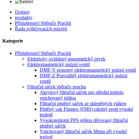
Domov
produkty
Příslušenství Sběrače Prachů
Řada zvlhčovacích mixérů
Kategorie
Příslušenství Sběrače Prachů
Elektricky ovládaný pneumatický prvek
Elektromagnetický pulzní ventil
DMF-Y ponorný elektromagnetický pulzní ventil
DMF-Z Pravoúhlý elektromagnetický pulzní
ventil
Filtrační sáček sběrače prachu
Akrylový filtrační sáček pro střední teplotu
vpichovaný jehlou
Filtrační plstěný sáček ze skleněných vláken
Plstěný vak Flumex (FMS) odolný proti vysoké
teplotě
Vysokoteplotní PPS jehlou děrovaný filtrační
plstěný sáček
Vpichovaný filtrační sáček Metas při vysoké
teplotě