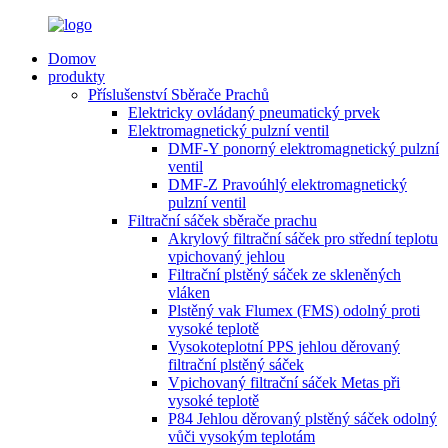
Domov
produkty
Příslušenství Sběrače Prachů
Elektricky ovládaný pneumatický prvek
Elektromagnetický pulzní ventil
DMF-Y ponorný elektromagnetický pulzní
ventil
DMF-Z Pravoúhlý elektromagnetický
pulzní ventil
Filtrační sáček sběrače prachu
Akrylový filtrační sáček pro střední teplotu
vpichovaný jehlou
Filtrační plstěný sáček ze skleněných
vláken
Plstěný vak Flumex (FMS) odolný proti
vysoké teplotě
Vysokoteplotní PPS jehlou děrovaný
filtrační plstěný sáček
Vpichovaný filtrační sáček Metas při
vysoké teplotě
P84 Jehlou děrovaný plstěný sáček odolný
vůči vysokým teplotám