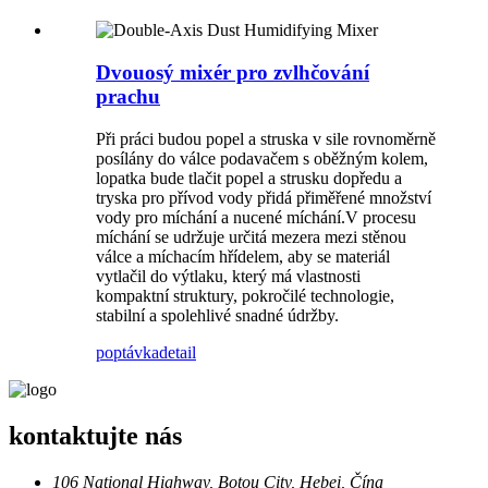
Dvouosý mixér pro zvlhčování
prachu
Při práci budou popel a struska v sile rovnoměrně
posílány do válce podavačem s oběžným kolem,
lopatka bude tlačit popel a strusku dopředu a
tryska pro přívod vody přidá přiměřené množství
vody pro míchání a nucené míchání.V procesu
míchání se udržuje určitá mezera mezi stěnou
válce a míchacím hřídelem, aby se materiál
vytlačil do výtlaku, který má vlastnosti
kompaktní struktury, pokročilé technologie,
stabilní a spolehlivé snadné údržby.
poptávka
detail
kontaktujte nás
106 National Highway, Botou City, Hebei, Čína