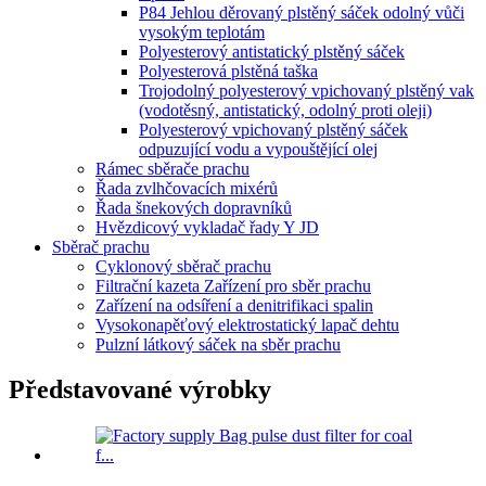
P84 Jehlou děrovaný plstěný sáček odolný vůči
vysokým teplotám
Polyesterový antistatický plstěný sáček
Polyesterová plstěná taška
Trojodolný polyesterový vpichovaný plstěný vak
(vodotěsný, antistatický, odolný proti oleji)
Polyesterový vpichovaný plstěný sáček
odpuzující vodu a vypouštějící olej
Rámec sběrače prachu
Řada zvlhčovacích mixérů
Řada šnekových dopravníků
Hvězdicový vykladač řady Y JD
Sběrač prachu
Cyklonový sběrač prachu
Filtrační kazeta Zařízení pro sběr prachu
Zařízení na odsíření a denitrifikaci spalin
Vysokonapěťový elektrostatický lapač dehtu
Pulzní látkový sáček na sběr prachu
Představované výrobky