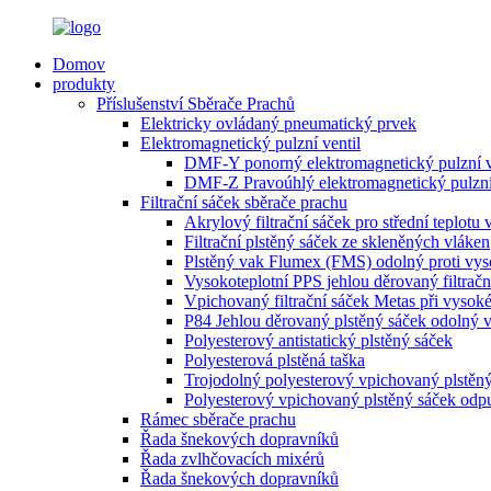
Domov
produkty
Příslušenství Sběrače Prachů
Elektricky ovládaný pneumatický prvek
Elektromagnetický pulzní ventil
DMF-Y ponorný elektromagnetický pulzní v
DMF-Z Pravoúhlý elektromagnetický pulzní
Filtrační sáček sběrače prachu
Akrylový filtrační sáček pro střední teplotu
Filtrační plstěný sáček ze skleněných vláken
Plstěný vak Flumex (FMS) odolný proti vys
Vysokoteplotní PPS jehlou děrovaný filtračn
Vpichovaný filtrační sáček Metas při vysoké
P84 Jehlou děrovaný plstěný sáček odolný 
Polyesterový antistatický plstěný sáček
Polyesterová plstěná taška
Trojodolný polyesterový vpichovaný plstěný v
Polyesterový vpichovaný plstěný sáček odpuz
Rámec sběrače prachu
Řada šnekových dopravníků
Řada zvlhčovacích mixérů
Řada šnekových dopravníků