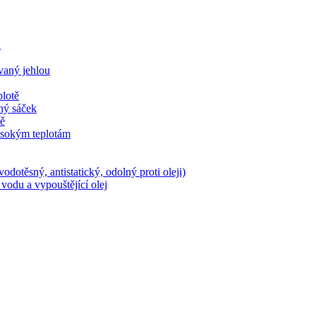
l
ovaný jehlou
plotě
ěný sáček
tě
ysokým teplotám
dotěsný, antistatický, odolný proti oleji)
vodu a vypouštějící olej