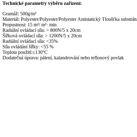
Technické parametry výběru zařízení:
Gramáž: 500g/m²
Materiál: Polyester/Polyester/Polyester Antistatický Tloušťka substrá
Propustnost: 15 m³/ m²· min
Radiální ovládací síla: > 800N/5 x 20cm
Šířková ovládací síla: > 1200N/5 x 20cm
Radiální ovládací síla: <35%
Síla ovládání šířky: <55 %
Teplota použití:≤130°C
Dodatečná úprava: pálení, kalandrování nebo teflonový povlak