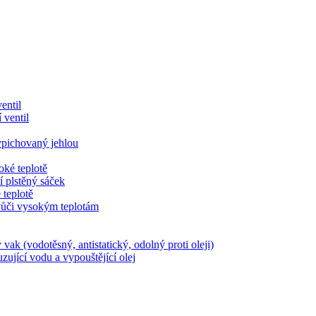
entil
 ventil
 vpichovaný jehlou
oké teplotě
í plstěný sáček
 teplotě
vůči vysokým teplotám
ak (vodotěsný, antistatický, odolný proti oleji)
ující vodu a vypouštějící olej