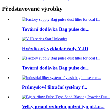
Představované výrobky
Tovární dodávka Bag pulse du...
Hvězdicový vykladač řady Y JD
Tovární dodávka Bag pulse du...
Průmyslové filtrační systémy f...
Velký proud vzduchu pulzní typ písku...