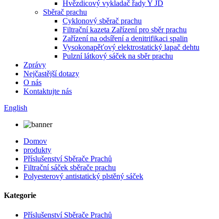
Hvězdicový vykladač řady Y JD
Sběrač prachu
Cyklonový sběrač prachu
Filtrační kazeta Zařízení pro sběr prachu
Zařízení na odsíření a denitrifikaci spalin
Vysokonapěťový elektrostatický lapač dehtu
Pulzní látkový sáček na sběr prachu
Zprávy
Nejčastější dotazy
O nás
Kontaktujte nás
English
Domov
produkty
Příslušenství Sběrače Prachů
Filtrační sáček sběrače prachu
Polyesterový antistatický plstěný sáček
Kategorie
Příslušenství Sběrače Prachů