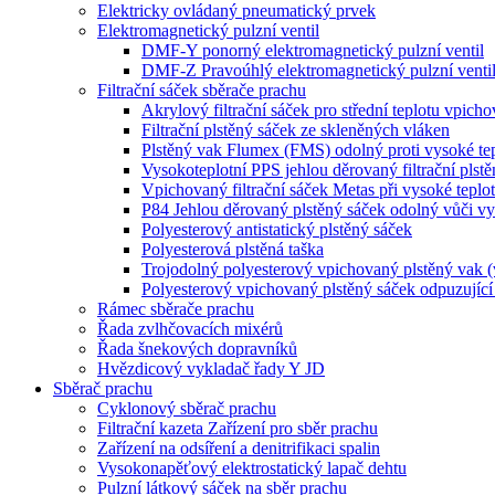
Elektricky ovládaný pneumatický prvek
Elektromagnetický pulzní ventil
DMF-Y ponorný elektromagnetický pulzní ventil
DMF-Z Pravoúhlý elektromagnetický pulzní venti
Filtrační sáček sběrače prachu
Akrylový filtrační sáček pro střední teplotu vpich
Filtrační plstěný sáček ze skleněných vláken
Plstěný vak Flumex (FMS) odolný proti vysoké te
Vysokoteplotní PPS jehlou děrovaný filtrační plst
Vpichovaný filtrační sáček Metas při vysoké teplo
P84 Jehlou děrovaný plstěný sáček odolný vůči v
Polyesterový antistatický plstěný sáček
Polyesterová plstěná taška
Trojodolný polyesterový vpichovaný plstěný vak (vo
Polyesterový vpichovaný plstěný sáček odpuzující 
Rámec sběrače prachu
Řada zvlhčovacích mixérů
Řada šnekových dopravníků
Hvězdicový vykladač řady Y JD
Sběrač prachu
Cyklonový sběrač prachu
Filtrační kazeta Zařízení pro sběr prachu
Zařízení na odsíření a denitrifikaci spalin
Vysokonapěťový elektrostatický lapač dehtu
Pulzní látkový sáček na sběr prachu